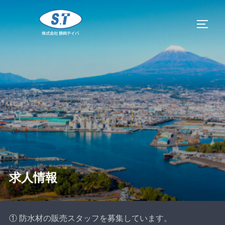
コ
ン
サイド
テ
ン
ツ
へ
ス
キ
ッ
プ
求人情報
① 防水材の販売スタッフを募集しています。